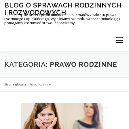
Przejdź
BLOG O SPRAWACH RODZINNYCH
do
I ROZWODOWYCH
treści
Zajmujemy się przystępnym tłumaczeniem tematów z zakresu prawa
rodzinnego i opiekuńczego. Wyjaśniamy skomplikowaną terminologię i
pomagamy zrozumieć prawo. Zapraszamy!
Menu
KATEGORIA:
PRAWO RODZINNE
Strona główna
»
Prawo rodzinne