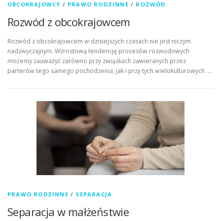
OBCOKRAJOWCY
/
PRAWO RODZINNE
/
ROZWÓD
Rozwód z obcokrajowcem
Rozwód z obcokrajowcem w dzisiejszych czasach nie jest niczym
nadzwyczajnym. Wzrostową tendencję procesów rozwodowych
możemy zauważyć zarówno przy związkach zawieranych przez
parterów tego samego pochodzenia, jak i przy tych wielokulturowych. …
PRAWO RODZINNE
/
SEPARACJA
Separacja w małżeństwie