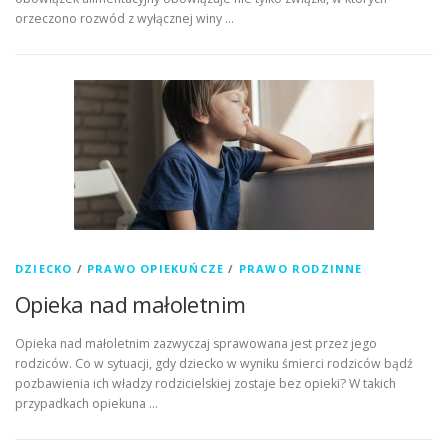
orzeczono rozwód z wyłącznej winy …
DZIECKO
/
PRAWO OPIEKUŃCZE
/
PRAWO RODZINNE
Opieka nad małoletnim
Opieka nad małoletnim zazwyczaj sprawowana jest przez jego
rodziców. Co w sytuacji, gdy dziecko w wyniku śmierci rodziców bądź
pozbawienia ich władzy rodzicielskiej zostaje bez opieki? W takich
przypadkach opiekuna …