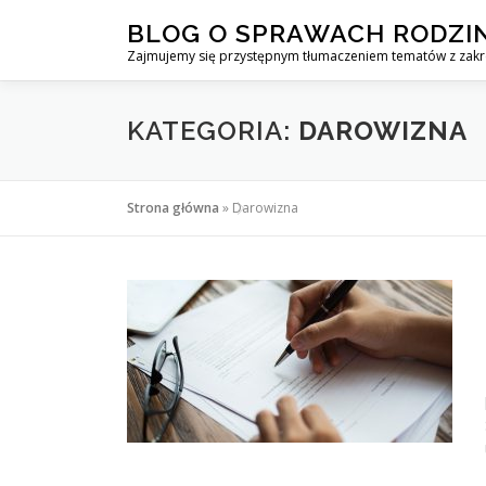
Przejdź
BLOG O SPRAWACH RODZI
do
Zajmujemy się przystępnym tłumaczeniem tematów z zak
treści
KATEGORIA:
DAROWIZNA
Strona główna
»
Darowizna