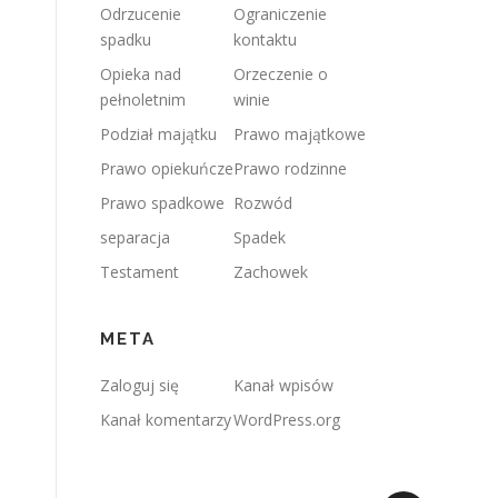
Odrzucenie
Ograniczenie
spadku
kontaktu
Opieka nad
Orzeczenie o
pełnoletnim
winie
Podział majątku
Prawo majątkowe
Prawo opiekuńcze
Prawo rodzinne
Prawo spadkowe
Rozwód
separacja
Spadek
Testament
Zachowek
META
Zaloguj się
Kanał wpisów
Kanał komentarzy
WordPress.org