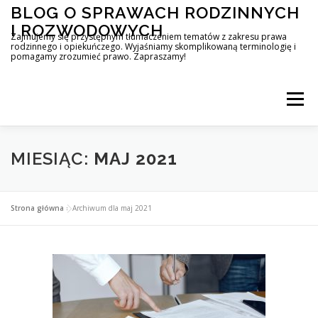
Przejdź
BLOG O SPRAWACH RODZINNYCH
do
I ROZWODOWYCH
treści
Zajmujemy się przystępnym tłumaczeniem tematów z zakresu prawa
rodzinnego i opiekuńczego. Wyjaśniamy skomplikowaną terminologię i
pomagamy zrozumieć prawo. Zapraszamy!
Menu
MIESIĄC:
MAJ 2021
Strona główna
»
Archiwum dla maj 2021