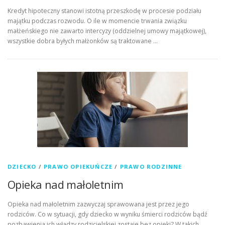
Kredyt hipoteczny stanowi istotną przeszkodę w procesie podziału
majątku podczas rozwodu. O ile w momencie trwania związku
małżeńskiego nie zawarto intercyzy (oddzielnej umowy majątkowej),
wszystkie dobra byłych małżonków są traktowane …
DZIECKO
/
PRAWO OPIEKUŃCZE
/
PRAWO RODZINNE
Opieka nad małoletnim
Opieka nad małoletnim zazwyczaj sprawowana jest przez jego
rodziców. Co w sytuacji, gdy dziecko w wyniku śmierci rodziców bądź
pozbawienia ich władzy rodzicielskiej zostaje bez opieki? W takich