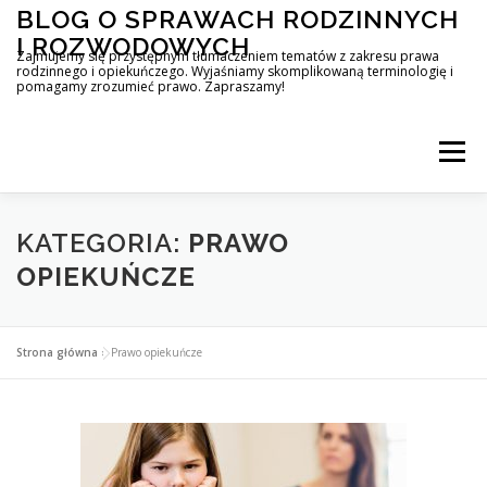
Przejdź
BLOG O SPRAWACH RODZINNYCH
do
I ROZWODOWYCH
treści
Zajmujemy się przystępnym tłumaczeniem tematów z zakresu prawa
rodzinnego i opiekuńczego. Wyjaśniamy skomplikowaną terminologię i
pomagamy zrozumieć prawo. Zapraszamy!
Menu
KATEGORIA:
PRAWO
OPIEKUŃCZE
Strona główna
»
Prawo opiekuńcze