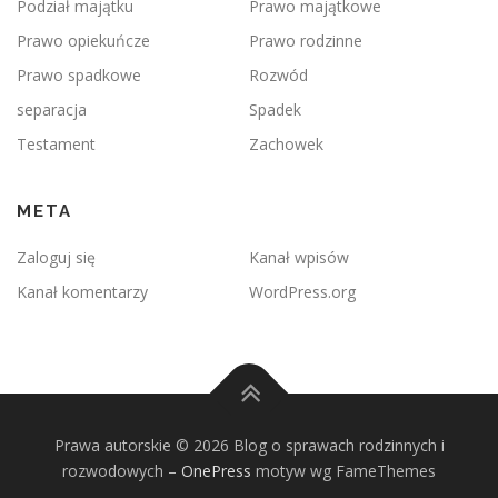
Podział majątku
Prawo majątkowe
Prawo opiekuńcze
Prawo rodzinne
Prawo spadkowe
Rozwód
separacja
Spadek
Testament
Zachowek
META
Zaloguj się
Kanał wpisów
Kanał komentarzy
WordPress.org
Prawa autorskie © 2026 Blog o sprawach rodzinnych i
rozwodowych
–
OnePress
motyw wg FameThemes