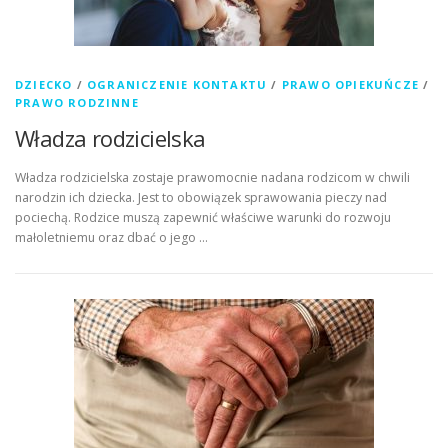
DZIECKO
/
OGRANICZENIE KONTAKTU
/
PRAWO OPIEKUŃCZE
/
PRAWO RODZINNE
Władza rodzicielska
Władza rodzicielska zostaje prawomocnie nadana rodzicom w chwili
narodzin ich dziecka. Jest to obowiązek sprawowania pieczy nad
pociechą. Rodzice muszą zapewnić właściwe warunki do rozwoju
małoletniemu oraz dbać o jego …