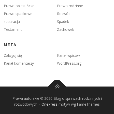
Prawo opiekuńcze
Prawo rodzinne
Prawo spadkowe
Rozwód
separacja
Spadek
Testament
Zachowek
META
Zaloguj się
Kanał wpisów
Kanał komentarzy
WordPress.org
Prawa autorskie © 2026 Blog o sprawach rodzinnych i
rozwodowych
–
OnePress
motyw wg FameThemes