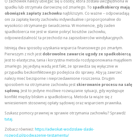
O zachowek należy ubiegać się u osoby, która została uwzględniona w
spadku lub otrzymała darowiznę od zmarłego. To
spadkobiercy mają
obowiązek zapłaty zachowku
najbliższym. Co ważne – odpowiadają
oni za zapłatę kwoty zachowku indywidualnie i proporcjonalnie do
wysokości otrzymanego świadczenia. W momencie, gdy żaden
spadkobierca nie jest w stanie pokryć kosztów zachowku,
odpowiedzialność ta przechodzi na zapisobierców windykacyjnych.
Istnieją dwa sposoby uzyskania wsparcia finansowego po zmarłym.
Pierwszym z nich jest
dobrowolne zawarcie ugody ze spadkobiercą
.
Jest to elastyczna, tania i korzystna metoda rozdysponowania majątkiem
zmarłego. Jej jedyną wadą jest fakt, że sprawdza się wyłącznie w
przypadku bezkonfliktowego podejścia do sprawy. Aby ją zawrzeć
należy mieć bezsporne i nieprzedawnione roszczenia. Drugim
sposobem na otrzymanie zachowku jest
skierowanie procesu na salę
sądową
. Jest to jedyne możliwe rozwiązanie sytuacji, gdy występuje
konflikt między bliskim a spadkobiercą. Metoda ta wiąże się z
wniesieniem stosownej opłaty sądowej oraz wsparciem prawnika.
Szukasz pomocy prawnej w sprawie otrzymania zachowku? Sprawdź
tutaj
.
Zobacz również:
https://adwokat-wodzislaw-slaski-
rozwod.pl/podwazenie-testamentu/