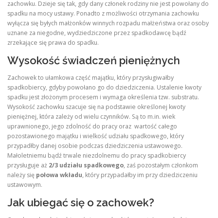
zachowku. Dzieje się tak, gdy dany członek rodziny nie jest powołany do
spadku na mocy ustawy. Ponadto z możliwości otrzymania zachowku
wyłącza się byłych małżonków winnych rozpadu małżeństwa oraz osoby
uznane za niegodne, wydziedziczone przez spadkodawcę bądź
zrzekające się prawa do spadku.
Wysokość świadczeń pieniężnych
Zachowek to ułamkowa część majątku, który przysługiwałby
spadkobiercy, gdyby powołano go do dziedziczenia. Ustalenie kwoty
spadku jest złożonym procesem i wymaga określenia tzw. substratu.
Wysokość zachowku szacuje się na podstawie określonej kwoty
pieniężnej, która zależy od wielu czynników. Są to m.in. wiek
uprawnionego, jego zdolność do pracy oraz wartość całego
pozostawionego majątku i wielkość udziału spadkowego, który
przypadłby danej osobie podczas dziedziczenia ustawowego.
Małoletniemu bądź trwale niezdolnemu do pracy spadkobiercy
przysługuje aż
2/3 udziału spadkowego
, zaś pozostałym członkom
należy się
połowa wkładu
, który przypadałby im przy dziedziczeniu
ustawowym.
Jak ubiegać się o zachowek?