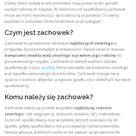
Osoby, które zostały w nim pominięte, mają prawo w ten sposób
uzyskać należny im majątek. W zależności od spadkobiercy zachowek
może się różnić wysokością i sposobnością przyznania. Co należy
wiedzieć o zachowku i komu konkretnie on przysługuje?
Czym jest zachowek?
Zachowek to uprawnienie chroniące
najbliższych zmarłego
w
przypadku bycia pominiętym w testamencie. Świadczenie to stanowi
kompromis między wolą zmarłego a prawem jego rodziny
do
pozostawionego majątku. Zachowek to ułamek wartości udziału
spadkowego (części
spadku
), który należałaby się krewnemu zmarłego
w przypadku ustawowego dziedziczenia. Zachowek szacuje się w
oparciu o wartość aktywów i pasywów spadku oraz niektórych darowizn
spadkobiercy.
Komu należy się zachowek?
Zachowek należy się przede wszystkim
najbliższej rodzinie
zmarłego
, czyli zstępnym (tj. dzieciom, wnukom, itd.), małżonkowi,
rodzicom spadkodawcy oraz wszystkim, których powołano by do
spadku, gdyby spadkodawca nie pozostawił po sobie testamentu.
Istnieją sytuacje, w których osoby te nie zawsze są uprawnione do