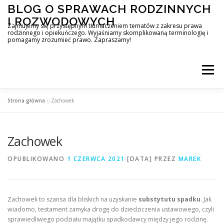
Przejdź
BLOG O SPRAWACH RODZINNYCH
do
I ROZWODOWYCH
treści
Zajmujemy się przystępnym tłumaczeniem tematów z zakresu prawa
rodzinnego i opiekuńczego. Wyjaśniamy skomplikowaną terminologię i
pomagamy zrozumieć prawo. Zapraszamy!
Menu
Strona główna
»
Zachowek
Zachowek
OPUBLIKOWANO
1 CZERWCA 2021
[DATA]
PRZEZ
MAREK
Zachowek to szansa dla bliskich na uzyskanie
substytutu spadku
. Jak
wiadomo, testament zamyka drogę do dziedziczenia ustawowego, czyli
sprawiedliwego podziału majątku spadkodawcy między jego rodzinę.