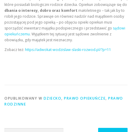
które posiadali biologiczni rodzice dziecka. Opiekun zobowiązuje się do
dbania o interesy, dobro oraz komfort
małoletniego – tak jak by to
robili jego rodzice. Sprawuje on również nadzór nad majątkiem osoby
pozostającej pod jego opieką – po objęciu opieki opiekun musi
sporządzić inwentarz majątku podopiecznego i przedstawić go
sądowi
opiekuńczemu
. Wyjątkiem tej sytuacji jest sądowe zwolnienie z
obowiązku, gdy majątek jest nieznaczny.
Zobacz też:
https://adwokat-wodzislaw-slaski-rozwod.pl/?p=11
OPUBLIKOWANY W
DZIECKO
,
PRAWO OPIEKUŃCZE
,
PRAWO
RODZINNE
Szukaj: