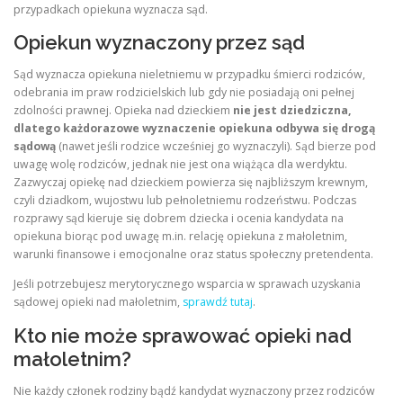
przypadkach opiekuna wyznacza sąd.
Opiekun wyznaczony przez sąd
Sąd wyznacza opiekuna nieletniemu w przypadku śmierci rodziców,
odebrania im praw rodzicielskich lub gdy nie posiadają oni pełnej
zdolności prawnej. Opieka nad dzieckiem
nie jest dziedziczna,
dlatego każdorazowe wyznaczenie opiekuna odbywa się drogą
sądową
(nawet jeśli rodzice wcześniej go wyznaczyli). Sąd bierze pod
uwagę wolę rodziców, jednak nie jest ona wiążąca dla werdyktu.
Zazwyczaj opiekę nad dzieckiem powierza się najbliższym krewnym,
czyli dziadkom, wujostwu lub pełnoletniemu rodzeństwu. Podczas
rozprawy sąd kieruje się dobrem dziecka i ocenia kandydata na
opiekuna biorąc pod uwagę m.in. relację opiekuna z małoletnim,
warunki finansowe i emocjonalne oraz status społeczny pretendenta.
Jeśli potrzebujesz merytorycznego wsparcia w sprawach uzyskania
sądowej opieki nad małoletnim,
sprawdź tutaj
.
Kto nie może sprawować opieki nad
małoletnim?
Nie każdy członek rodziny bądź kandydat wyznaczony przez rodziców