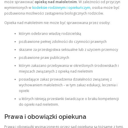
może sprawować
opiekę nad małoletnim
. W zależności od przyczyn
wymienionych w
kodeksie rodzinnym i opiekuńczym
, osoba może być
pozbawiona możliwości zastąpienia biologicznych rodziców.
Opieka nad małoletnim nie może być sprawowana przez osoby:
którym odebrano władzę rodzicielską
pozbawione pełnej zdolności do czynności prawnych
skazane za przestępstwa seksualne lub z użyciem przemocy
pozbawione praw publicznych
którym zakazano przebywania w określonych środowiskach i
miejscach związanych z opieką nad nieletnim
posiadające zakaz prowadzenia działalności związanej z
wychowaniem małoletnich – w tym zakaz edukacji, leczenia i
opieki
u których istnieją przesłanki świadczące o braku kompetencji
do opieki nad nieletnim.
Prawa i obowiązki opiekuna
Prawa i obowiązki wyznaczonego przez sąd opiekuna są tożsame z tymi,