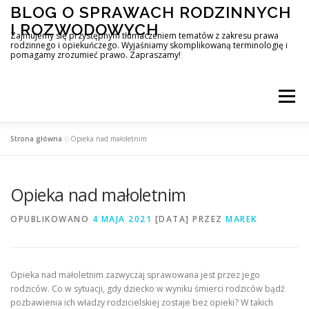
Przejdź
BLOG O SPRAWACH RODZINNYCH
do
I ROZWODOWYCH
treści
Zajmujemy się przystępnym tłumaczeniem tematów z zakresu prawa
rodzinnego i opiekuńczego. Wyjaśniamy skomplikowaną terminologię i
pomagamy zrozumieć prawo. Zapraszamy!
Menu
Strona główna
»
Opieka nad małoletnim
Opieka nad małoletnim
OPUBLIKOWANO
4 MAJA 2021
[DATA]
PRZEZ
MAREK
Opieka nad małoletnim zazwyczaj sprawowana jest przez jego
rodziców. Co w sytuacji, gdy dziecko w wyniku śmierci rodziców bądź
pozbawienia ich władzy rodzicielskiej zostaje bez opieki? W takich